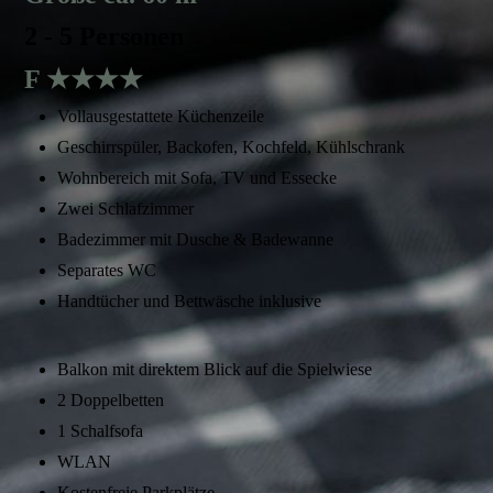
2 - 5 Personen
F ★★★★
Vollausgestattete Küchenzeile
Geschirrspüler, Backofen, Kochfeld, Kühlschrank
Wohnbereich mit Sofa, TV und Essecke
Zwei Schlafzimmer
Badezimmer mit Dusche & Badewanne
Separates WC
Handtücher und Bettwäsche inklusive
Balkon mit direktem Blick auf die Spielwiese
2 Doppelbetten
1 Schalfsofa
WLAN
Kostenfreie Parkplätze